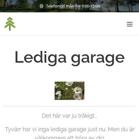
Telefontid mån-fre 9:00-15:00
Lediga garage
Det här var ju tråkigt...
Tyvärr har vi inga lediga garage just nu. Men du är
välkommen att höra av dig