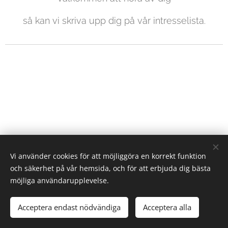
så kan vi skriva upp dig på vår intresselista.
Vi använder cookies för att möjliggöra en korrekt funktion
och säkerhet på vår hemsida, och för att erbjuda dig bästa
© 2025 Alla rättigheter reserverade
möjliga användarupplevelse.
AB
Tallbacken Fastighets
Acceptera endast nödvändiga
Acceptera alla
Skapad med
Webnode
Cookies